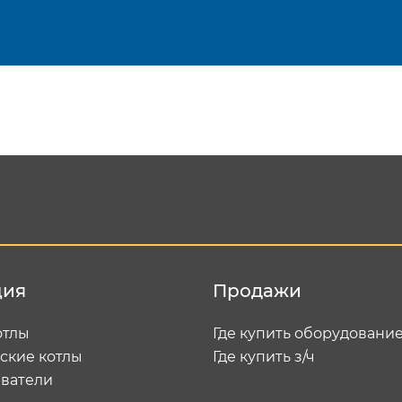
Подтвердить e-mail
Отп
ция
Продажи
отлы
Где купить оборудовани
ские котлы
Где купить з/ч
ватели