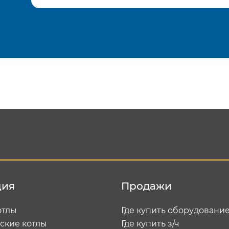
Подтвердить e-mail
Отп
ция
Продажи
отлы
Где купить оборудовани
ские котлы
Где купить з/ч