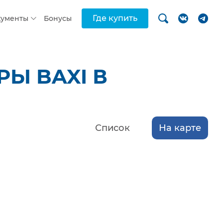
Где купить
кументы
Бонусы
Ы BAXI В
Список
На карте