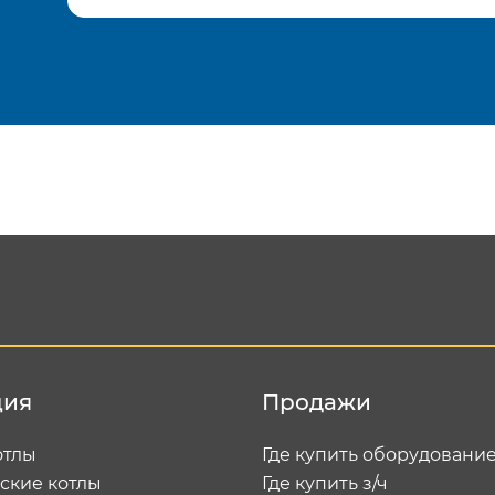
Подтвердить e-mail
Отп
ция
Продажи
отлы
Где купить оборудовани
ские котлы
Где купить з/ч