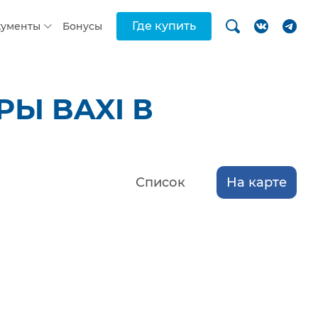
Где купить
кументы
Бонусы
Ы BAXI В
Список
На карте