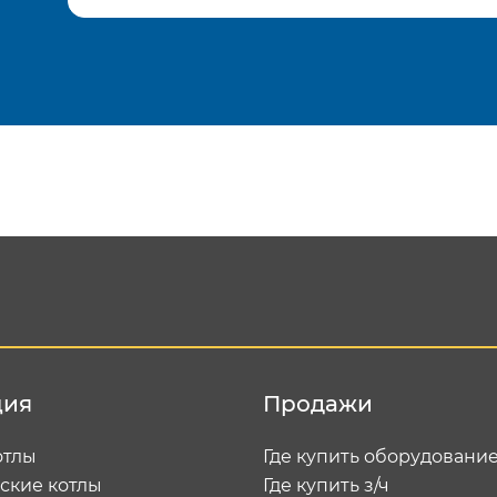
Подтвердить e-mail
Отп
ция
Продажи
отлы
Где купить оборудовани
ские котлы
Где купить з/ч