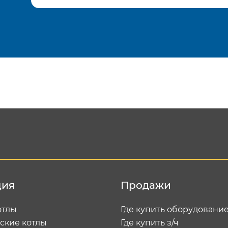
Подтвердить e-mail
Отп
ция
Продажи
отлы
Где купить оборудовани
ские котлы
Где купить з/ч