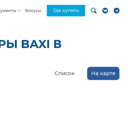
Где купить
кументы
Бонусы
Ы BAXI В
Список
На карте