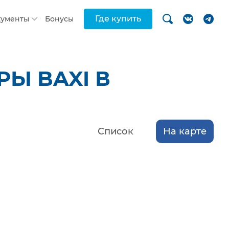
Где купить
кументы
Бонусы
Ы BAXI В
Список
На карте