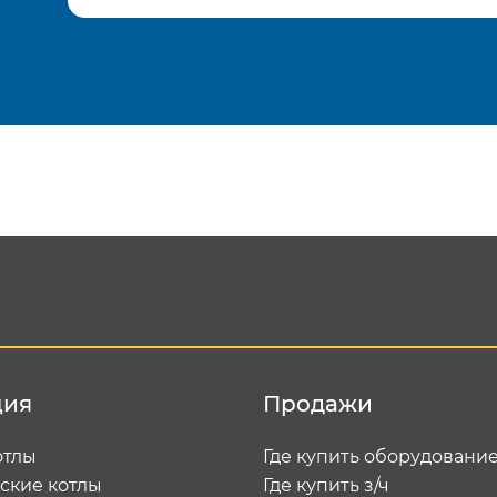
Подтвердить e-mail
Отп
ция
Продажи
отлы
Где купить оборудовани
ские котлы
Где купить з/ч