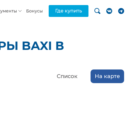
Где купить
кументы
Бонусы
Ы BAXI В
Список
На карте