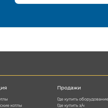
Подтвердить e-mail
Отп
ция
Продажи
отлы
Где купить оборудовани
ские котлы
Где купить з/ч