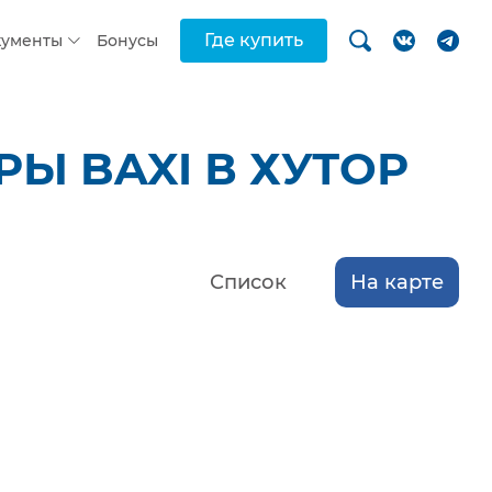
Где купить
кументы
Бонусы
Ы BAXI В ХУТОР
Список
На карте