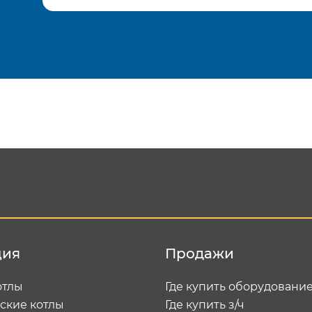
Подтвердить e-mail
Отп
ция
Продажи
отлы
Где купить оборудовани
ские котлы
Где купить з/ч