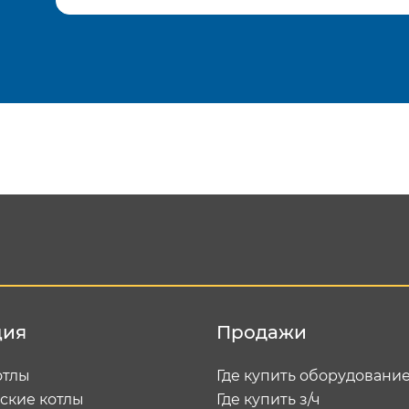
Подтвердить e-mail
Отп
ция
Продажи
отлы
Где купить оборудовани
ские котлы
Где купить з/ч