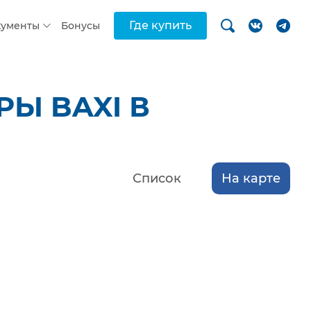
Где купить
кументы
Бонусы
Ы BAXI В
Список
На карте