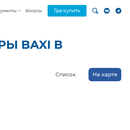
Где купить
кументы
Бонусы
Ы BAXI В
Список
На карте