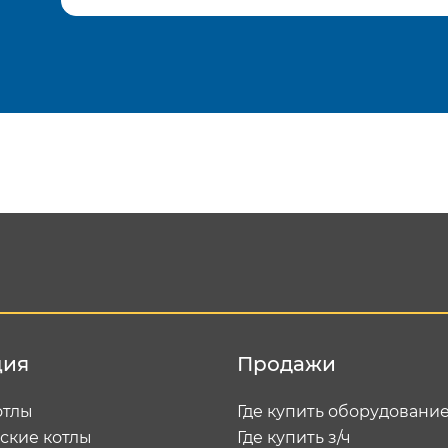
Подтвердить e-mail
Отп
ция
Продажи
отлы
Где купить оборудовани
ские котлы
Где купить з/ч