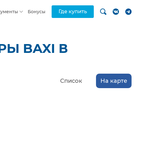
Где купить
кументы
Бонусы
Ы BAXI В
Список
На карте