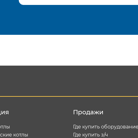
Подтвердить e-mail
Отп
ция
Продажи
отлы
Где купить оборудовани
ские котлы
Где купить з/ч