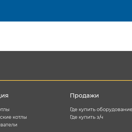
Подтвердить e-mail
Отп
ция
Продажи
отлы
Где купить оборудовани
ские котлы
Где купить з/ч
ватели