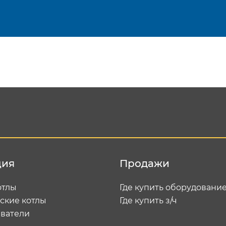
Подтвердить e-mail
Отп
ция
Продажи
отлы
Где купить оборудовани
ские котлы
Где купить з/ч
ватели