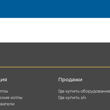
Подтвердить e-mail
Отп
ция
Продажи
отлы
Где купить оборудовани
ские котлы
Где купить з/ч
ватели