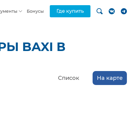
Где купить
кументы
Бонусы
Ы BAXI В
Список
На карте