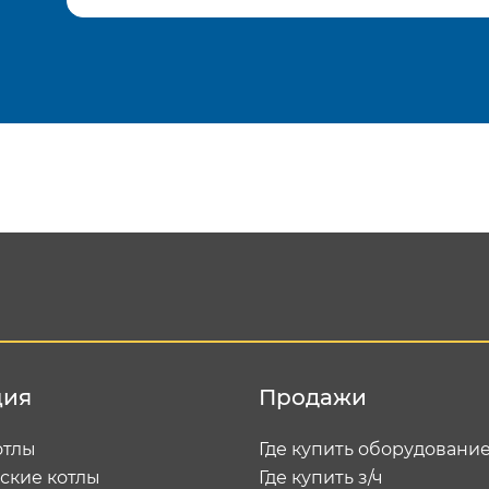
Подтвердить e-mail
Отп
ция
Продажи
отлы
Где купить оборудовани
ские котлы
Где купить з/ч