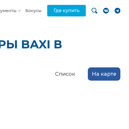
Где купить
кументы
Бонусы
Ы BAXI В
Список
На карте