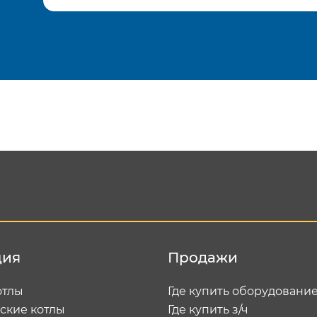
Подтвердить e-mail
Отп
ция
Продажи
отлы
Где купить оборудовани
ские котлы
Где купить з/ч