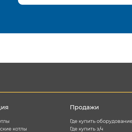
Подтвердить e-mail
Отп
ция
Продажи
отлы
Где купить оборудовани
ские котлы
Где купить з/ч