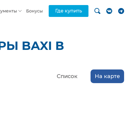
Где купить
кументы
Бонусы
Ы BAXI В
Список
На карте