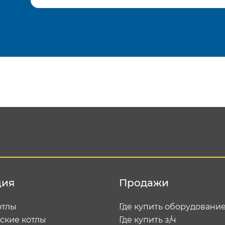
Подтвердить e-mail
Отп
ция
Продажи
отлы
Где купить оборудовани
ские котлы
Где купить з/ч