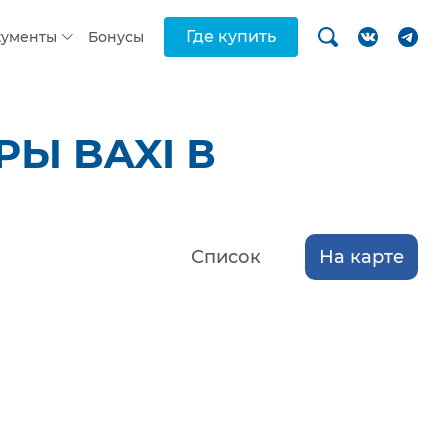
Где купить
кументы
Бонусы
Ы BAXI В
Список
На карте