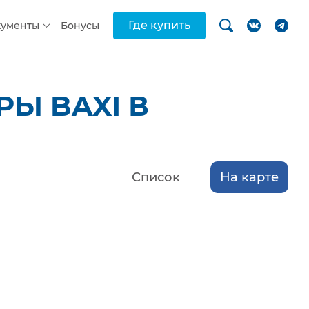
Где купить
кументы
Бонусы
Ы BAXI В
Список
На карте