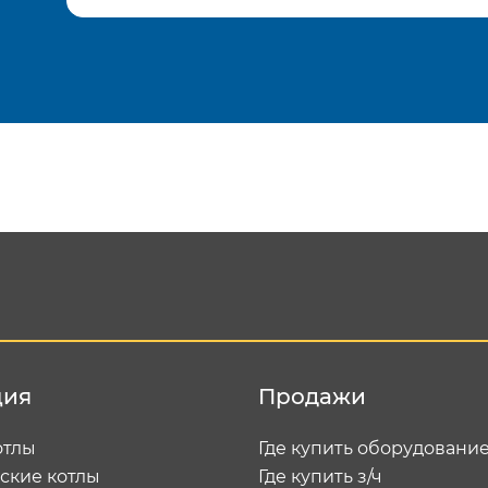
Подтвердить e-mail
Отп
ция
Продажи
отлы
Где купить оборудовани
ские котлы
Где купить з/ч