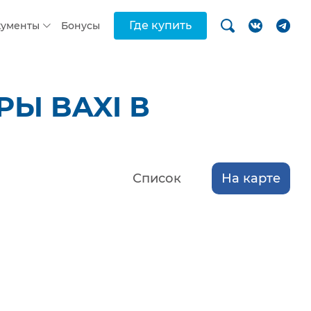
Где купить
кументы
Бонусы
Ы BAXI В
Список
На карте