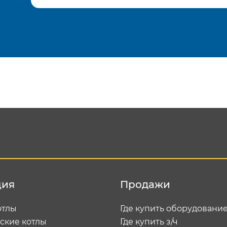
Подтвердить e-mail
Отп
ция
Продажи
отлы
Где купить оборудовани
ские котлы
Где купить з/ч