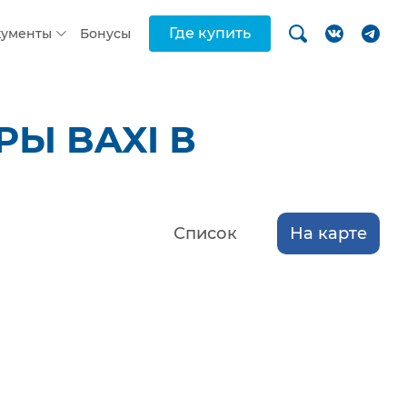
Где купить
кументы
Бонусы
Ы BAXI В
Список
На карте