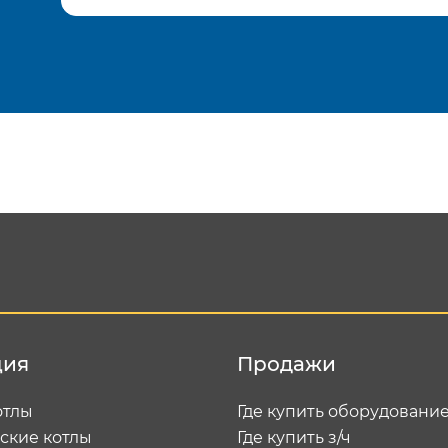
Подтвердить e-mail
Отп
ция
Продажи
отлы
Где купить оборудовани
ские котлы
Где купить з/ч