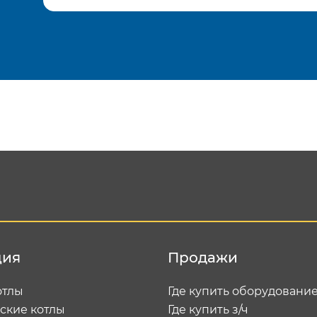
Подтвердить e-mail
Отп
ция
Продажи
отлы
Где купить оборудовани
ские котлы
Где купить з/ч