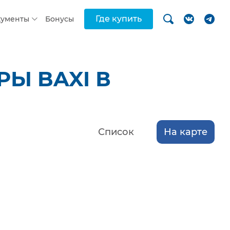
Где купить
кументы
Бонусы
Ы BAXI В
Список
На карте