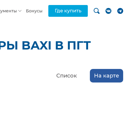
Где купить
кументы
Бонусы
Ы BAXI В ПГТ
Список
На карте