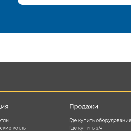
Подтвердить e-mail
Отп
ция
Продажи
отлы
Где купить оборудовани
ские котлы
Где купить з/ч