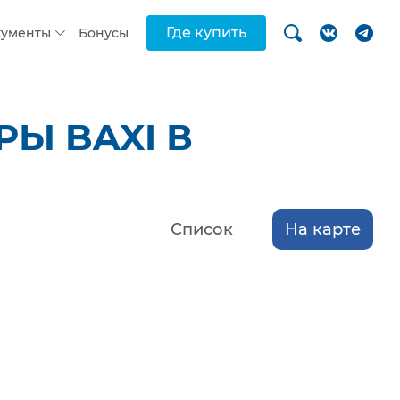
Где купить
кументы
Бонусы
Ы BAXI В
Список
На карте