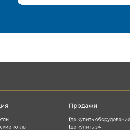
Подтвердить e-mail
Отп
ция
Продажи
отлы
Где купить оборудовани
ские котлы
Где купить з/ч