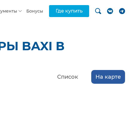
Где купить
кументы
Бонусы
Ы BAXI В
Список
На карте