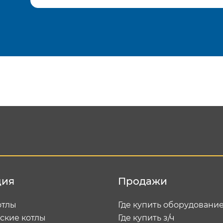
Подтвердить e-mail
Отп
ция
Продажи
отлы
Где купить оборудовани
ские котлы
Где купить з/ч