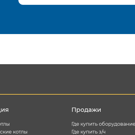
Подтвердить e-mail
Отп
ция
Продажи
отлы
Где купить оборудовани
ские котлы
Где купить з/ч