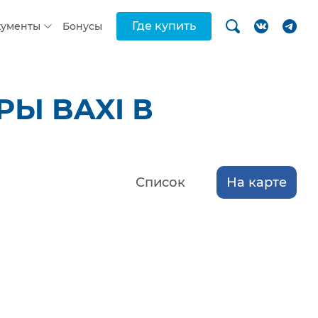
Где купить
кументы
Бонусы
Ы BAXI В
Список
На карте