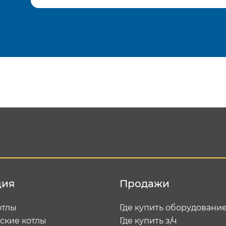
Подтвердить e-mail
Отп
ция
Продажи
отлы
Где купить оборудовани
ские котлы
Где купить з/ч