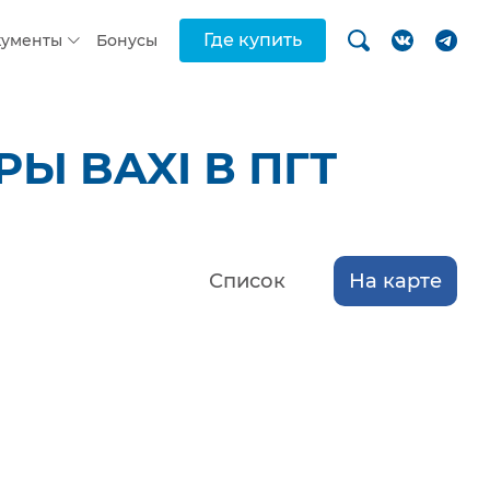
Где купить
кументы
Бонусы
Ы BAXI В ПГТ
Список
На карте