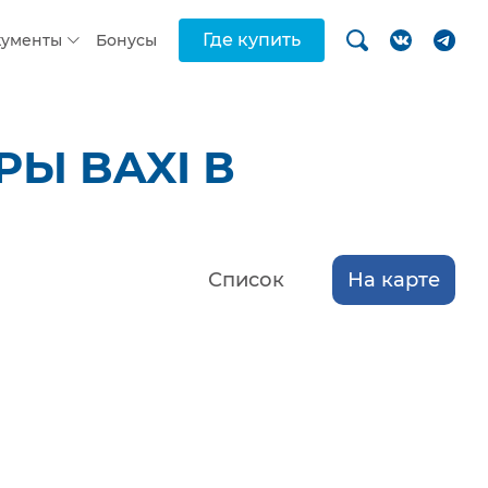
Где купить
кументы
Бонусы
Ы BAXI В
Список
На карте