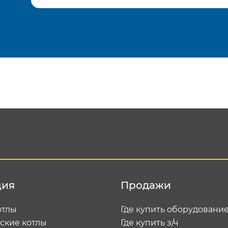
Подтвердить e-mail
Отп
ция
Продажи
отлы
Где купить оборудовани
ские котлы
Где купить з/ч