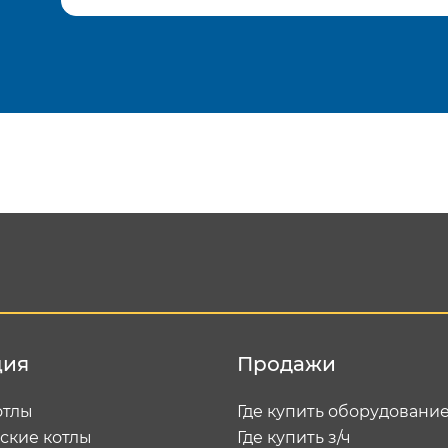
Подтвердить e-mail
Отп
ция
Продажи
отлы
Где купить оборудовани
ские котлы
Где купить з/ч