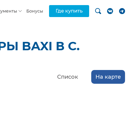
Где купить
кументы
Бонусы
 BAXI В С.
Список
На карте