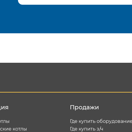
Подтвердить e-mail
Отп
ция
Продажи
отлы
Где купить оборудовани
ские котлы
Где купить з/ч