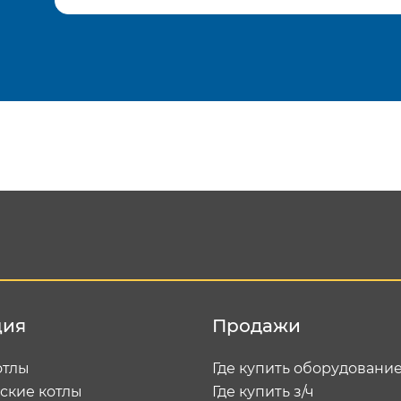
Подтвердить e-mail
Отп
ция
Продажи
отлы
Где купить оборудовани
ские котлы
Где купить з/ч