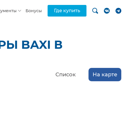
Где купить
кументы
Бонусы
Ы BAXI В
Список
На карте