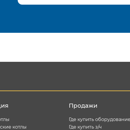
Подтвердить e-mail
Отп
ция
Продажи
отлы
Где купить оборудовани
ские котлы
Где купить з/ч