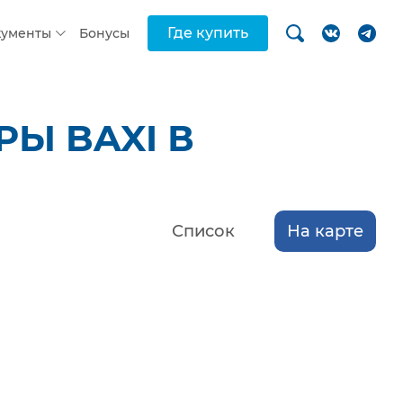
Где купить
кументы
Бонусы
Ы BAXI В
Список
На карте