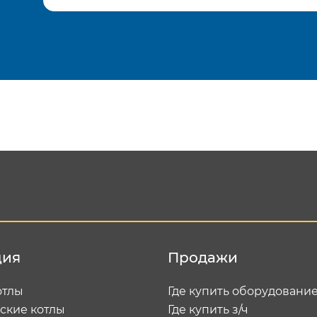
Подтвердить e-mail
Отп
ция
Продажи
отлы
Где купить оборудовани
ские котлы
Где купить з/ч