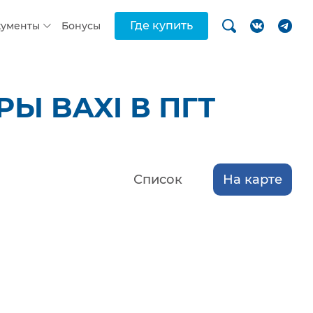
Где купить
кументы
Бонусы
Ы BAXI В ПГТ
Список
На карте