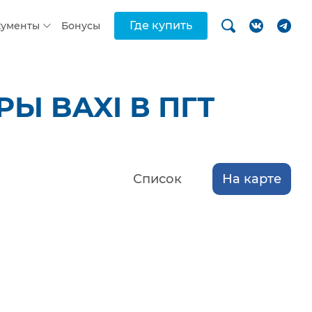
Где купить
кументы
Бонусы
Ы BAXI В ПГТ
Список
На карте