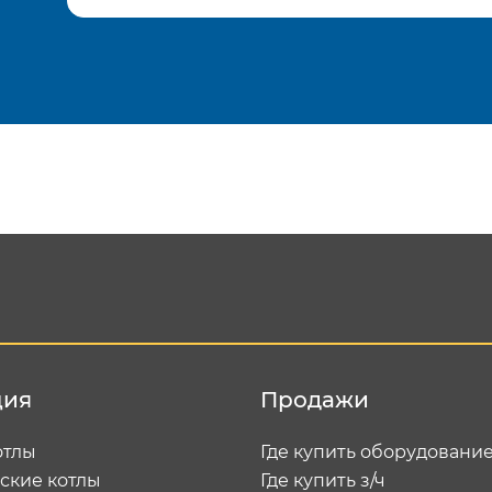
Подтвердить e-mail
Отп
ция
Продажи
отлы
Где купить оборудовани
ские котлы
Где купить з/ч