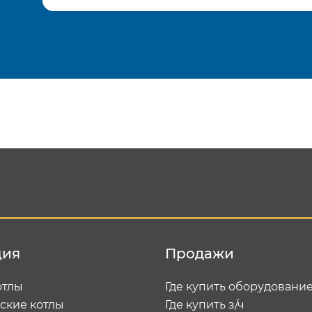
Подтвердить e-mail
Отп
ция
Продажи
отлы
Где купить оборудовани
ские котлы
Где купить з/ч