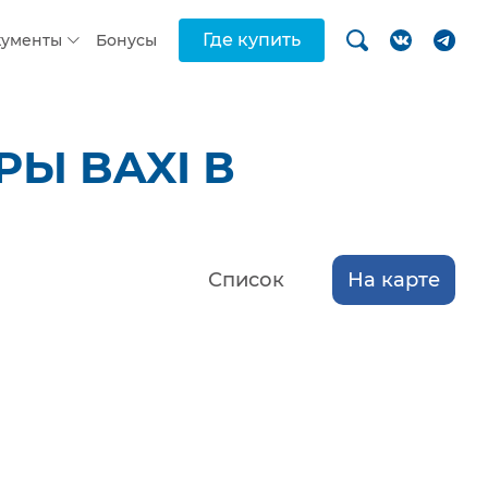
Где купить
кументы
Бонусы
Ы BAXI В
Список
На карте