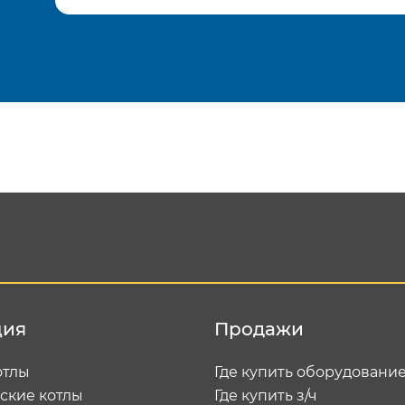
Подтвердить e-mail
Отп
ция
Продажи
отлы
Где купить оборудовани
ские котлы
Где купить з/ч