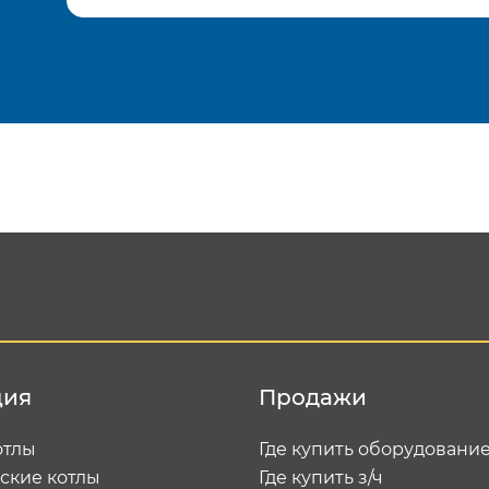
Подтвердить e-mail
Отп
ция
Продажи
отлы
Где купить оборудовани
ские котлы
Где купить з/ч