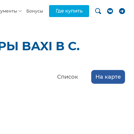
Где купить
кументы
Бонусы
 BAXI В С.
Список
На карте