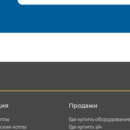
Подтвердить e-mail
Отп
ция
Продажи
отлы
Где купить оборудовани
ские котлы
Где купить з/ч