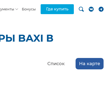
Где купить
кументы
Бонусы
Ы BAXI В
Список
На карте