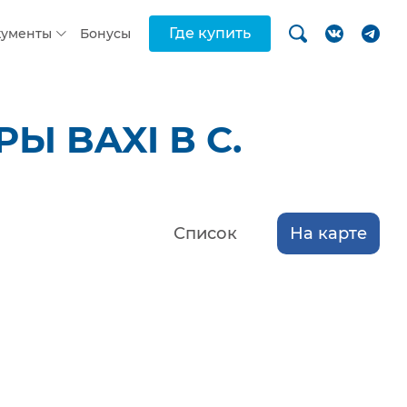
Где купить
кументы
Бонусы
 BAXI В С.
Список
На карте