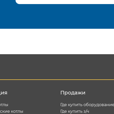
Подтвердить e-mail
Отп
ция
Продажи
отлы
Где купить оборудовани
ские котлы
Где купить з/ч