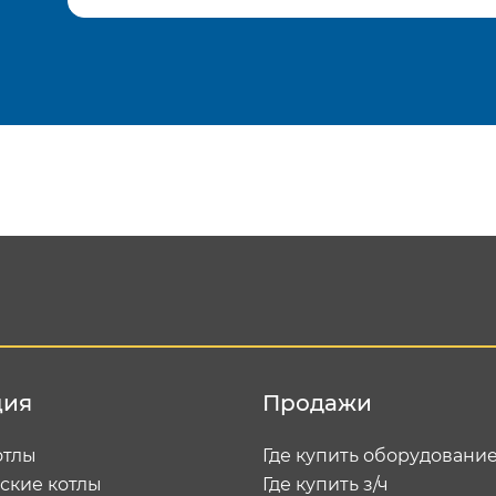
Подтвердить e-mail
Отп
ция
Продажи
отлы
Где купить оборудовани
ские котлы
Где купить з/ч