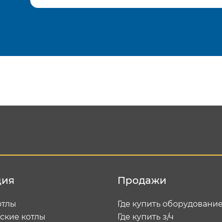
Подтвердить e-mail
Отп
ция
Продажи
отлы
Где купить оборудовани
ские котлы
Где купить з/ч