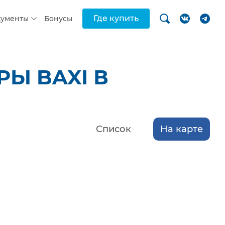
Где купить
кументы
Бонусы
Ы BAXI В
Список
На карте