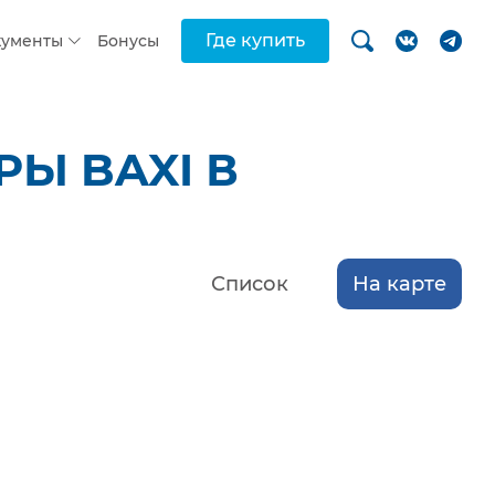
Где купить
кументы
Бонусы
Ы BAXI В
Список
На карте