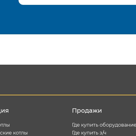
Подтвердить e-mail
Отп
ция
Продажи
отлы
Где купить оборудовани
ские котлы
Где купить з/ч