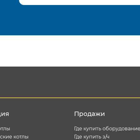
Подтвердить e-mail
Отп
ция
Продажи
отлы
Где купить оборудовани
ские котлы
Где купить з/ч