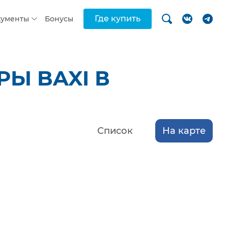
Где купить
кументы
Бонусы
Ы BAXI В
Список
На карте