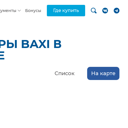
Где купить
кументы
Бонусы
Ы BAXI В
Е
Список
На карте