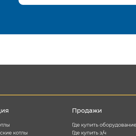
Подтвердить e-mail
Отп
ция
Продажи
отлы
Где купить оборудовани
ские котлы
Где купить з/ч