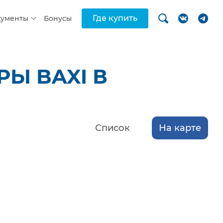
Где купить
кументы
Бонусы
Ы BAXI В
Список
На карте