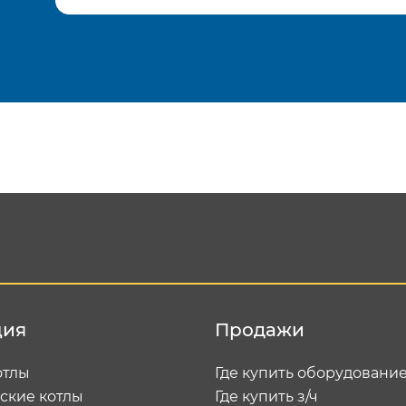
Подтвердить e-mail
Отп
ция
Продажи
отлы
Где купить оборудовани
ские котлы
Где купить з/ч