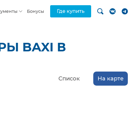
Где купить
кументы
Бонусы
Ы BAXI В
Список
На карте