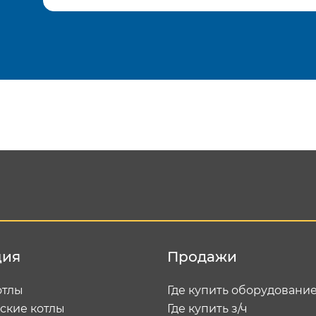
Подтвердить e-mail
Отп
ция
Продажи
отлы
Где купить оборудовани
ские котлы
Где купить з/ч