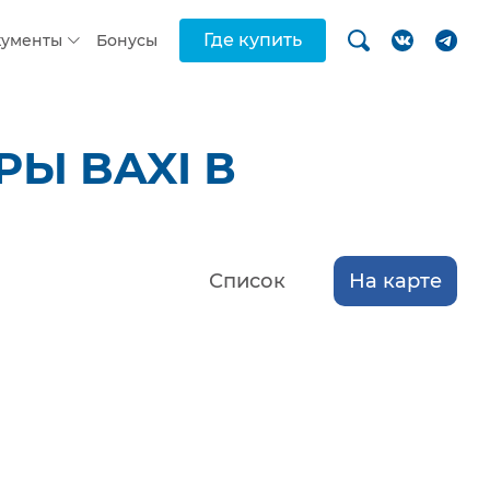
Где купить
кументы
Бонусы
Ы BAXI В
Список
На карте