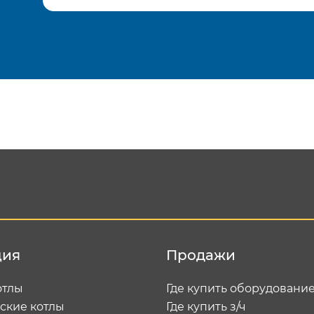
Подтвердить e-mail
Отп
ция
Продажи
отлы
Где купить оборудовани
ские котлы
Где купить з/ч