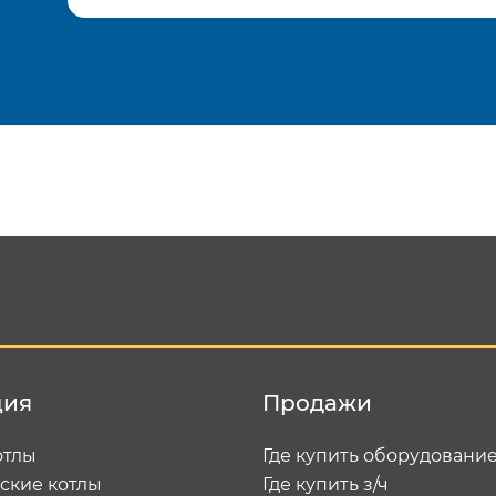
Подтвердить e-mail
Отп
ция
Продажи
отлы
Где купить оборудовани
ские котлы
Где купить з/ч