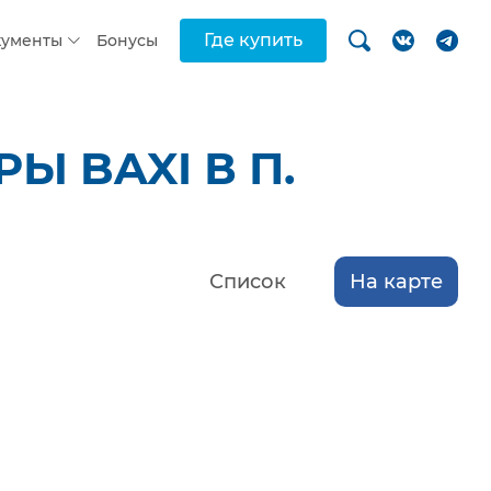
Где купить
кументы
Бонусы
 BAXI В П.
Список
На карте