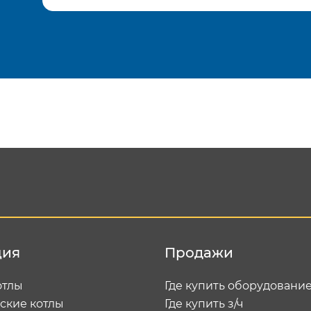
Подтвердить e-mail
Отп
ция
Продажи
отлы
Где купить оборудовани
ские котлы
Где купить з/ч