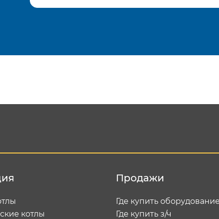
Подтвердить e-mail
Отп
ция
Продажи
отлы
Где купить оборудовани
ские котлы
Где купить з/ч