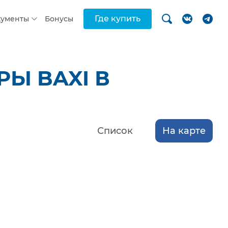
Где купить
кументы
Бонусы
Ы BAXI В
Список
На карте